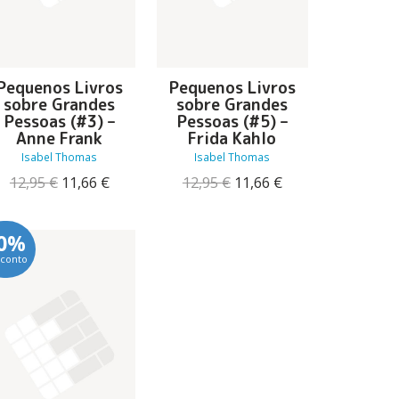
Pequenos Livros
Pequenos Livros
sobre Grandes
sobre Grandes
Pessoas (#3) –
Pessoas (#5) –
Anne Frank
Frida Kahlo
Isabel Thomas
Isabel Thomas
O
O
O
O
12,95
€
11,66
€
12,95
€
11,66
€
preço
preço
preço
preço
original
atual
original
atual
era:
é:
era:
é:
0%
12,95 €.
11,66 €.
12,95 €.
11,66 €.
conto