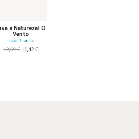
iva a Natureza! O
Vento
Isabel Thomas
O
O
12,69
€
11,42
€
preço
preço
original
atual
era:
é:
12,69 €.
11,42 €.