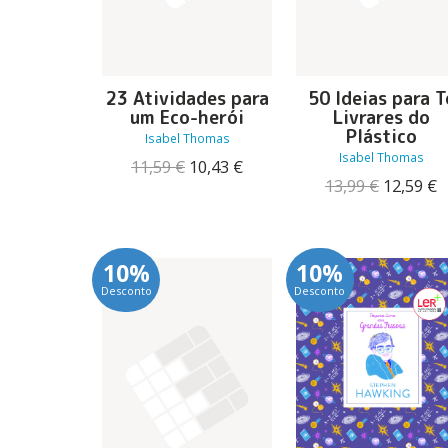
23 Atividades para
50 Ideias para T
um Eco-herói
Livrares do
Plástico
Isabel Thomas
Isabel Thomas
O
O
11,59
€
10,43
€
preço
preço
O
13,99
€
12,59
€
original
atual
preço
p
era:
é:
original
a
11,59 €.
10,43 €.
era:
é
13,99 €.
1
10%
10%
Desconto
Desconto