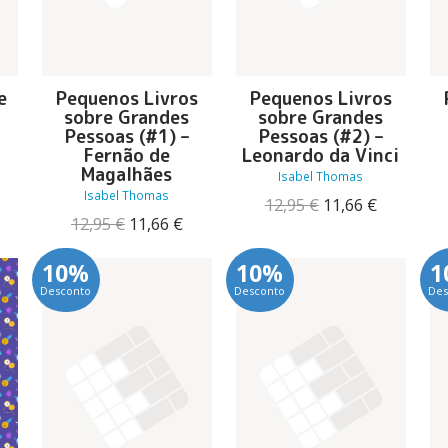
e
Pequenos Livros
Pequenos Livros
sobre Grandes
sobre Grandes
Pessoas (#1) –
Pessoas (#2) –
Fernão de
Leonardo da Vinci
Magalhães
Isabel Thomas
O
Isabel Thomas
reço
O
O
12,95
€
11,66
€
tual
O
O
preço
preço
12,95
€
11,66
€
:
preço
preço
original
atual
2,59 €.
original
atual
era:
é:
10%
10%
1
era:
é:
12,95 €.
11,66 €.
Desconto
Desconto
Des
12,95 €.
11,66 €.