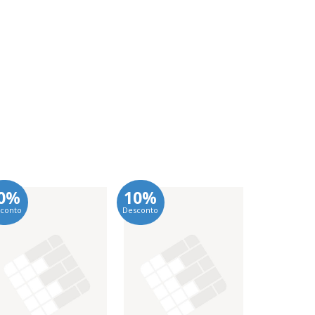
0%
10%
conto
Desconto