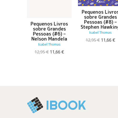
Pequenos Livro
sobre Grandes
Pessoas (#8) –
Pequenos Livros
Stephen Hawkin
sobre Grandes
Isabel Thomas
Pessoas (#6) –
Nelson Mandela
O
12,95
€
11,66
€
preço
p
Isabel Thomas
original
a
O
O
12,95
€
11,66
€
era:
é
preço
preço
12,95 €.
1
original
atual
era:
é:
12,95 €.
11,66 €.