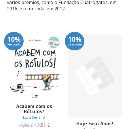
vários prémios, como o Fundação Cuatrogatos, em
2016, e o Junceda, em 2012.
10%
10%
Desconto
Desconto
Acabem com os
Rótulos!
Lucía Serrano
Hoje Faço Anos!
O
O
13,90
€
12,51
€