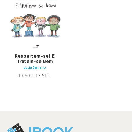
Respeitem-se! E
Tratem-se Bem
Lucía Serrano
O
O
13,90
€
12,51
€
preço
preço
original
atual
era:
é:
13,90 €.
12,51 €.