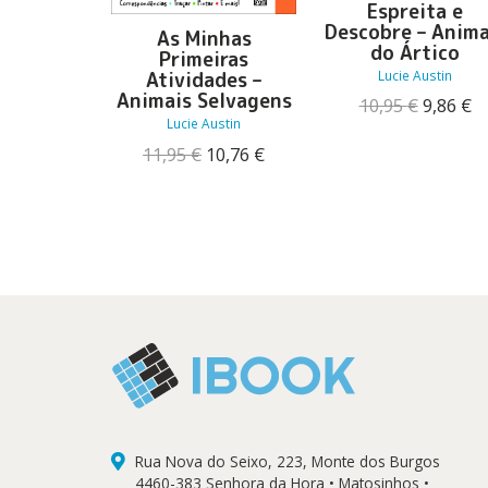
Espreita e
Descobre – Anima
As Minhas
do Ártico
Primeiras
Lucie Austin
Atividades –
Animais Selvagens
O
O
10,95
€
9,86
€
preço
p
Lucie Austin
original
at
O
O
11,95
€
10,76
€
era:
é:
preço
preço
10,95 €.
9,
original
atual
era:
é:
11,95 €.
10,76 €.
Rua Nova do Seixo, 223, Monte dos Burgos
4460-383 Senhora da Hora • Matosinhos •