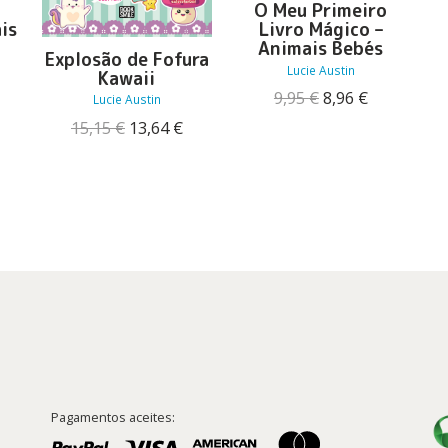
O Meu Primeiro
is
Livro Mágico –
Animais Bebés
Explosão de Fofura
Lucie Austin
Kawaii
O
O
9,95
€
8,96
€
Lucie Austin
reço
preço
preço
O
O
15,15
€
13,64
€
ual
original
atual
preço
preço
era:
é:
original
atual
86 €.
9,95 €.
8,96 €.
era:
é:
15,15 €.
13,64 €.
Pagamentos aceites: