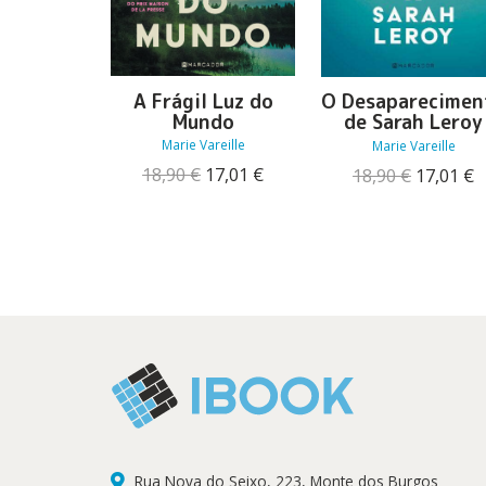
A Frágil Luz do
O Desaparecimen
Mundo
de Sarah Leroy
Marie Vareille
Marie Vareille
O
O
O
18,90
€
17,01
€
18,90
€
17,01
€
preço
preço
preço
p
original
atual
original
a
era:
é:
era:
é
18,90 €.
17,01 €.
18,90 €.
1
Rua Nova do Seixo, 223, Monte dos Burgos