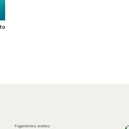
to
O
reço
tual
:
7,01 €.
Pagamentos aceites: