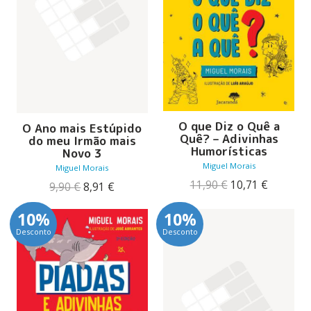
O que Diz o Quê a
O Ano mais Estúpido
Quê? – Adivinhas
do meu Irmão mais
Humorísticas
Novo 3
Miguel Morais
Miguel Morais
O
O
11,90
€
10,71
€
O
O
9,90
€
8,91
€
preço
preço
preço
preço
original
atual
original
atual
10%
10%
era:
é:
era:
é:
Desconto
Desconto
11,90 €.
10,71 €.
9,90 €.
8,91 €.