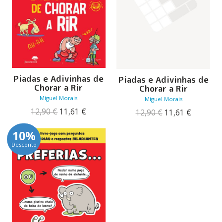
Piadas e Adivinhas de
Piadas e Adivinhas de
Chorar a Rir
Chorar a Rir
Miguel Morais
Miguel Morais
O
O
12,90
€
11,61
€
O
O
12,90
€
11,61
€
preço
preço
preço
preço
original
atual
original
atual
10%
era:
é:
era:
é:
Desconto
12,90 €.
11,61 €.
12,90 €.
11,61 €.