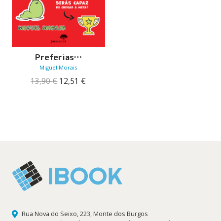
Preferias…
Miguel Morais
O
O
13,90
€
12,51
€
preço
preço
original
atual
era:
é:
13,90 €.
12,51 €.
Rua Nova do Seixo, 223, Monte dos Burgos