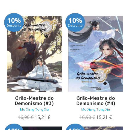
10%
10%
Desconto
Desconto
Grão-Mestre do
Grão-Mestre do
Demonismo (#3)
Demonismo (#4)
Mo Xiang Tong Xiu
Mo Xiang Tong Xiu
O
O
O
O
16,90
€
15,21
€
16,90
€
15,21
€
preço
preço
preço
preço
original
atual
original
atual