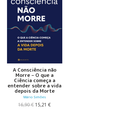
A Consciência não
Morre – O que a
Ciência começa a
entender sobre a vida
depois da Morte
Mário Simões
O
O
16,90
€
15,21
€
preço
preço
original
atual
era:
é:
16,90 €.
15,21 €.