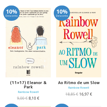
10%
10%
Desconto
Desconto
(11×17) Eleanor &
Ao Ritmo de um Slow
Park
Rainbow Rowell
Rainbow Rowell
O
O
18,85
€
16,97
€
O
O
preço
preço
9,00
€
8,10
€
preço
preço
original
atual
original
atual
era:
é: