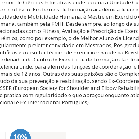
perior de Ciências Educativas onde leciona a Unidade Cur
ercício Físico. Em termos de formação académica licenci
culdade de Motricidade Humana, é Mestre em Exercício 
mana, também pela FMH. Desde sempre, ao longo da sua 
lacionadas com o Fitness, Avaliação e Prescrição de Exer
prémios, como por exemplo, o de Melhor Aluno da Licenc
gularmente preletor convidado em Mestrados, Pós-gradu
entificos e consultor técnico de Exercício e Saúde na Revis
ordenador do Centro de Exercício e de Formação da Clín
celência onde, para além das funções de coordenação, é F
 mais de 12 anos. Outras das suas paixões são o Comple
tudo da sua prevenção e reabilitação, sendo Ex-Coorde
SSER (European Society for Shoulder and Elbow Rehabilit
e pratica com regularidade e que abraçou enquanto atl
cional e Ex-Internacional Português).
10%