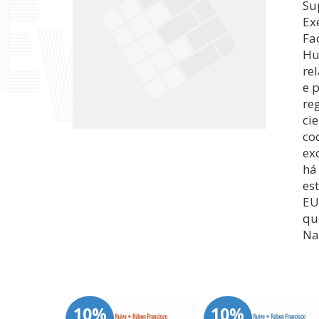
Su
Ex
Fa
Hu
re
e 
re
ci
co
ex
há
es
EU
qu
Na
10%
10%