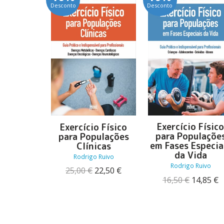
Desconto
Desconto
Exercício Físic
Exercício Físico
para Populaçõe
para Populações
em Fases Especia
Clínicas
da Vida
Rodrigo Ruivo
Rodrigo Ruivo
O
O
25,00
€
22,50
€
O
preço
preço
16,50
€
14,85
€
preço
p
original
atual
original
a
era:
é:
era:
é
25,00 €.
22,50 €.
16,50 €.
1