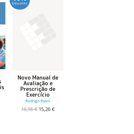
Desconto
o
Novo Manual de
s
Avaliação e
is
Prescrição de
Exercício
Rodrigo Ruivo
O
O
O
16,96
€
15,26
€
reço
preço
preço
tual
original
atual
:
era:
é:
4,85 €.
16,96 €.
15,26 €.