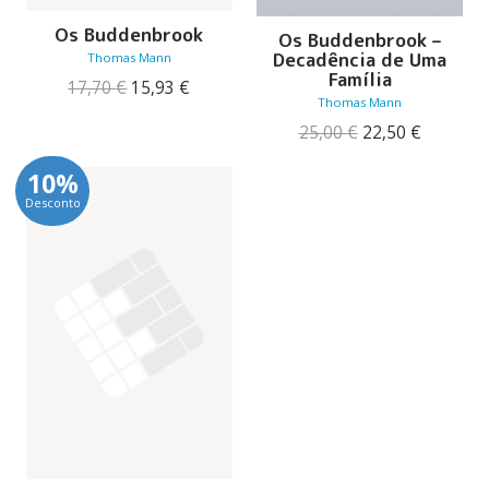
Os Buddenbrook
Os Buddenbrook –
Decadência de Uma
Thomas Mann
Família
O
O
17,70
€
15,93
€
Thomas Mann
preço
preço
original
atual
O
O
25,00
€
22,50
€
era:
é:
preço
preço
17,70 €.
15,93 €.
original
atual
10%
era:
é:
Desconto
25,00 €.
22,50 €.