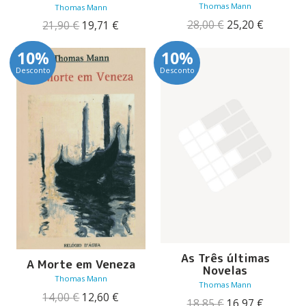
Thomas Mann
Thomas Mann
O
O
28,00
€
25,20
€
O
O
21,90
€
19,71
€
preço
preço
preço
preço
original
atual
original
atual
10%
10%
era:
é:
era:
é:
Desconto
Desconto
28,00 €.
25,20 €.
21,90 €.
19,71 €.
As Três últimas
A Morte em Veneza
Novelas
Thomas Mann
Thomas Mann
O
O
14,00
€
12,60
€
O
O
18,85
€
16,97
€