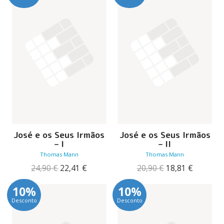
10,00 €.
9,00 €.
José e os Seus Irmãos
José e os Seus Irmãos
– I
– II
Thomas Mann
Thomas Mann
O
O
O
O
24,90
€
22,41
€
20,90
€
18,81
€
preço
preço
preço
preço
original
atual
original
atual
10%
10%
era:
é:
era:
é:
Desconto
Desconto
24,90 €.
22,41 €.
20,90 €.
18,81 €.