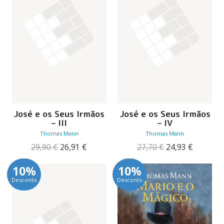
José e os Seus Irmãos
José e os Seus Irmãos
– III
– IV
Thomas Mann
Thomas Mann
O
O
O
O
29,90
€
26,91
€
27,70
€
24,93
€
preço
preço
preço
preço
original
atual
original
atual
10%
10%
era:
é:
era:
é:
Desconto
Desconto
29,90 €.
26,91 €.
27,70 €.
24,93 €.