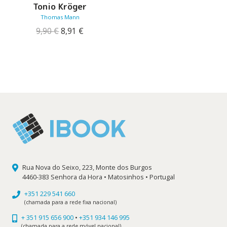
Tonio Kröger
Thomas Mann
O
O
9,90
€
8,91
€
preço
preço
original
atual
era:
é:
9,90 €.
8,91 €.
Rua Nova do Seixo, 223, Monte dos Burgos
4460-383 Senhora da Hora • Matosinhos • Portugal
+351 229 541 660
(chamada para a rede fixa nacional)
+ 351 915 656 900
•
+351 934 146 995
(chamada para a rede móvel nacional)