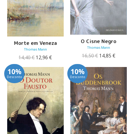
O Cisne Negro
Morte em Veneza
Thomas Mann
Thomas Mann
O
O
16,50
€
14,85
€
O
O
14,40
€
12,96
€
preço
preço
preço
preço
original
atual
original
atual
10%
10%
era:
é:
era:
é:
16,50 €.
14,85 €.
Desconto
Desconto
14,40 €.
12,96 €.