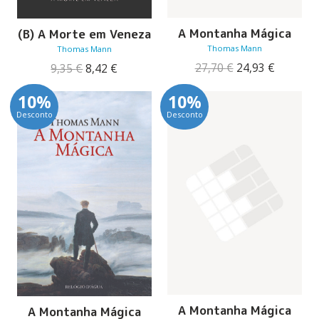
A Montanha Mágica
(B) A Morte em Veneza
Thomas Mann
Thomas Mann
O
O
O
O
27,70
€
24,93
€
9,35
€
8,42
€
preço
preço
preço
preço
original
atual
original
atual
10%
10%
era:
é:
era:
é:
Desconto
Desconto
27,70 €.
24,93 €.
9,35 €.
8,42 €.
A Montanha Mágica
A Montanha Mágica