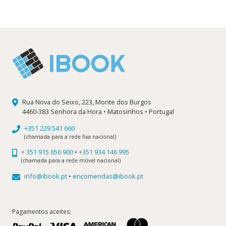
12,00 €.
10,80 €.
Rua Nova do Seixo, 223, Monte dos Burgos
4460-383 Senhora da Hora • Matosinhos • Portugal
+351 229 541 660
(chamada para a rede fixa nacional)
+ 351 915 656 900
•
+351 934 146 995
(chamada para a rede móvel nacional)
info@ibook.pt
•
encomendas@ibook.pt
Pagamentos aceites: