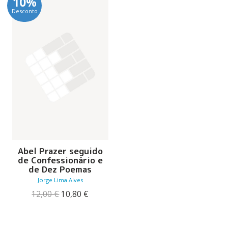
10%
Desconto
Abel Prazer seguido
de Confessionário e
de Dez Poemas
Jorge Lima Alves
O
O
12,00
€
10,80
€
preço
preço
original
atual
era:
é: