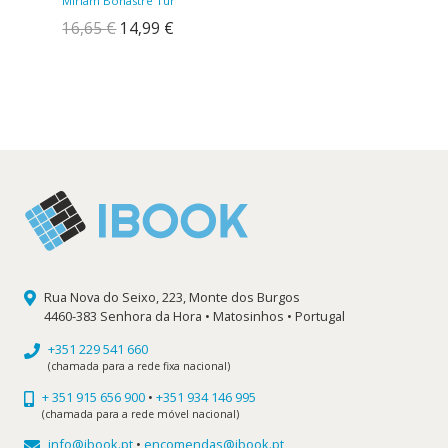
Míriam Bonastre Tur
O
O
16,65
€
14,99
€
preço
preço
original
atual
era:
é:
16,65 €.
14,99 €.
Rua Nova do Seixo, 223, Monte dos Burgos
4460-383 Senhora da Hora • Matosinhos • Portugal
+351 229 541 660
(chamada para a rede fixa nacional)
+ 351 915 656 900
•
+351 934 146 995
(chamada para a rede móvel nacional)
info@ibook.pt
•
encomendas@ibook.pt