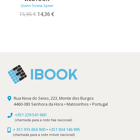
Quinn Sosna-Spear
O
O
15,95
€
14,36
€
preço
preço
original
atual
era:
é:
15,95 €.
14,36 €.
Rua Nova do Seixo, 223, Monte dos Burgos
4460-383 Senhora da Hora • Matosinhos • Portugal
+351 229 541 660
(chamada para a rede fixa nacional)
+ 351 915 656 900
•
+351 934 146 995
(chamada para a rede móvel nacional)