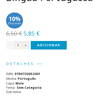
10%
Desconto
O
O
6,50
€
5,85
€
preço
preço
Quantidade
ADICIONAR
original
atual
era:
é:
de
6,50 €.
5,85 €.
Dicionário
DETALHES
Mini
ISBN:
9789720052001
da
Idioma:
Português
Capa:
Mole
Língua
Tema:
Sem Categoria
Sub-tema:
Portuguesa