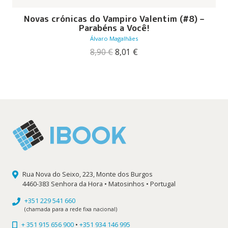
Novas crónicas do Vampiro Valentim (#8) –
Parabéns a Você!
Álvaro Magalhães
O
O
8,90
€
8,01
€
preço
preço
original
atual
era:
é:
8,90 €.
8,01 €.
Rua Nova do Seixo, 223, Monte dos Burgos
4460-383 Senhora da Hora • Matosinhos • Portugal
+351 229 541 660
(chamada para a rede fixa nacional)
+ 351 915 656 900
•
+351 934 146 995