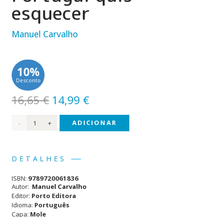
esquecer
Manuel Carvalho
10%
Desconto
O
O
16,65
€
14,99
€
preço
preço
Quantidade
ADICIONAR
original
atual
era:
é:
de A
16,65 €.
14,99 €.
guerra
DETALHES
que
ISBN:
9789720061836
Portugal
Autor:
Manuel Carvalho
Editor:
Porto Editora
quis
Idioma:
Português
Capa:
Mole
esquecer