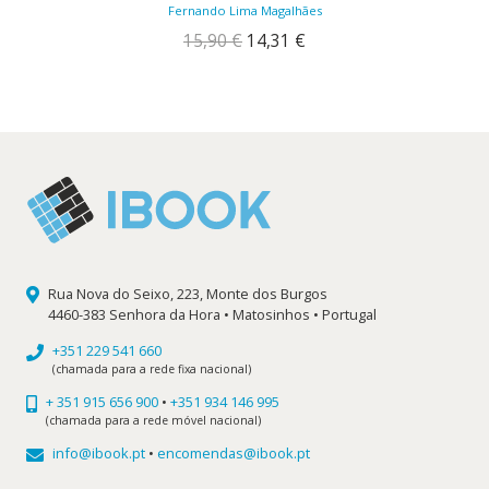
Fernando Lima Magalhães
O
O
15,90
€
14,31
€
preço
preço
original
atual
era:
é:
15,90 €.
14,31 €.
Rua Nova do Seixo, 223, Monte dos Burgos
4460-383 Senhora da Hora • Matosinhos • Portugal
+351 229 541 660
(chamada para a rede fixa nacional)
+ 351 915 656 900
•
+351 934 146 995
(chamada para a rede móvel nacional)
info@ibook.pt
•
encomendas@ibook.pt