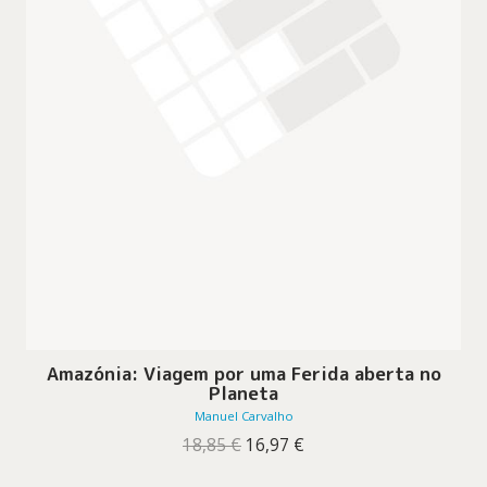
Amazónia: Viagem por uma Ferida aberta no
Planeta
Manuel Carvalho
O
O
18,85
€
16,97
€
preço
preço
original
atual