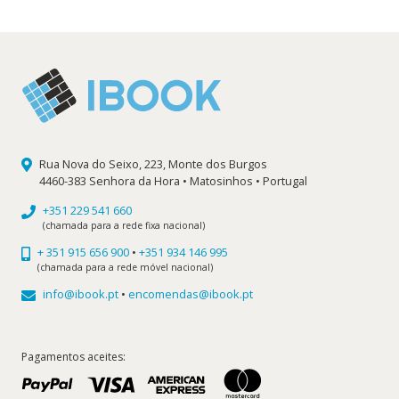
7,75 €.
6,98 €.
Rua Nova do Seixo, 223, Monte dos Burgos
4460-383 Senhora da Hora • Matosinhos • Portugal
+351 229 541 660
(chamada para a rede fixa nacional)
+ 351 915 656 900
•
+351 934 146 995
(chamada para a rede móvel nacional)
info@ibook.pt
•
encomendas@ibook.pt
Pagamentos aceites: