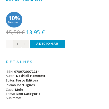
10%
Desconto
O
O
15,50
€
13,95
€
preço
preço
Quantidade
ADICIONAR
original
atual
era:
é:
de O
15,50 €.
13,95 €.
Homem
DETALHES
Sombra
ISBN:
9789720072214
Autor:
Dashiell Hammett
Editor:
Porto Editora
Idioma:
Português
Capa:
Mole
Tema:
Sem Categoria
Sub-tema: