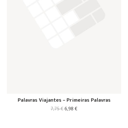
Palavras Viajantes – Primeiras Palavras
O
O
7,75
€
6,98
€
preço
preço
original
atual
era:
é: