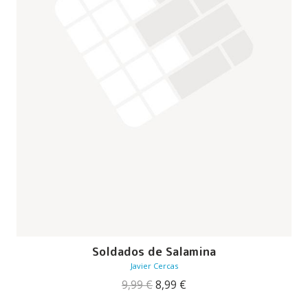
Soldados de Salamina
Javier Cercas
O
O
9,99
€
8,99
€
preço
preço