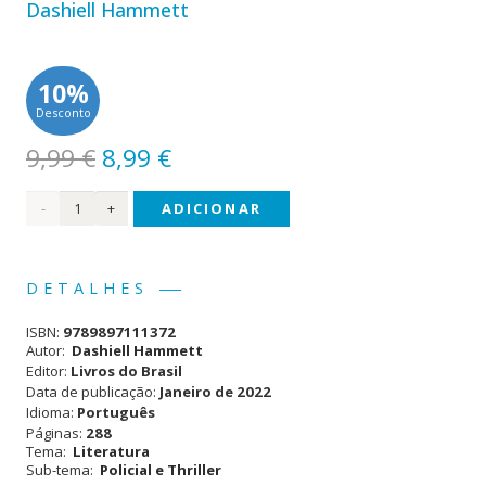
Dashiell Hammett
10%
Desconto
O
O
9,99
€
8,99
€
preço
preço
Quantidade
ADICIONAR
original
atual
era:
é:
de A
9,99 €.
8,99 €.
Maldição
DETALHES
dos
ISBN:
9789897111372
Dain
Autor:
Dashiell Hammett
Editor:
Livros do Brasil
Data de publicação:
Janeiro de 2022
Idioma:
Português
Páginas:
288
Tema:
Literatura
Sub-tema:
Policial e Thriller