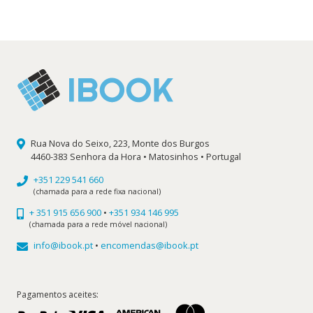
original
atual
era:
é:
9,99 €.
8,99 €.
Rua Nova do Seixo, 223, Monte dos Burgos
4460-383 Senhora da Hora • Matosinhos • Portugal
+351 229 541 660
(chamada para a rede fixa nacional)
+ 351 915 656 900
•
+351 934 146 995
(chamada para a rede móvel nacional)
info@ibook.pt
•
encomendas@ibook.pt
Pagamentos aceites: