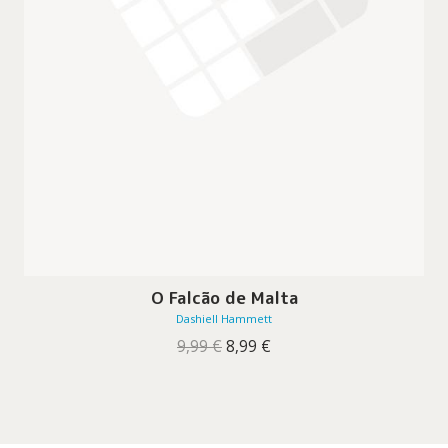
O Falcão de Malta
Dashiell Hammett
O
O
9,99
€
8,99
€
preço
preço
original
atual
era:
é:
9,99 €.
8,99 €.