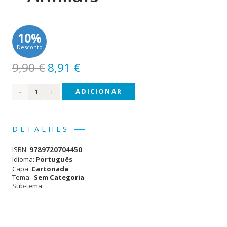
10%
Desconto
O
O
9,90
€
8,91
€
preço
preço
Quantidade
ADICIONAR
original
atual
era:
é:
de
9,90 €.
8,91 €.
Dicionário
DETALHES
de
ISBN:
9789720704450
Imagens
Idioma:
Português
Capa:
Cartonada
-
Tema:
Sem Categoria
Sub-tema:
Animais