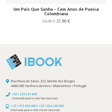
Um País Que Sonha – Cem Anos de Poesia
Colombiana
O
O
24,40
€
21,96
€
preço
preço
original
atual
era:
é:
24,40 €.
21,96 €.
Rua Nova do Seixo, 223, Monte dos Burgos
4460-383 Senhora da Hora • Matosinhos • Portugal
+351 229 541 660
(chamada para a rede fixa nacional)
+ 351 915 656 900
•
+351 934 146 995
(chamada para a rede móvel nacional)