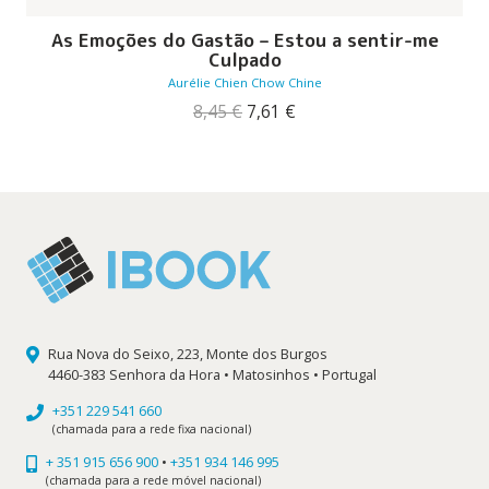
As Emoções do Gastão – Estou a sentir-me
Culpado
Aurélie Chien Chow Chine
O
O
8,45
€
7,61
€
preço
preço
original
atual
era:
é:
8,45 €.
7,61 €.
Rua Nova do Seixo, 223, Monte dos Burgos
4460-383 Senhora da Hora • Matosinhos • Portugal
+351 229 541 660
(chamada para a rede fixa nacional)
+ 351 915 656 900
•
+351 934 146 995
(chamada para a rede móvel nacional)