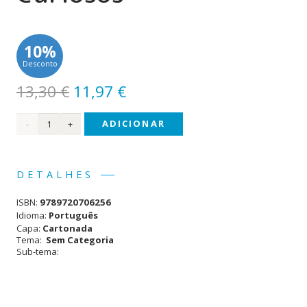
10%
Desconto
O
O
13,30
€
11,97
€
preço
preço
Quantidade
ADICIONAR
original
atual
era:
é:
de O
13,30 €.
11,97 €.
Livro
DETALHES
dos
ISBN:
9789720706256
Pequenos
Idioma:
Português
Capa:
Cartonada
Curiosos
Tema:
Sem Categoria
Sub-tema: