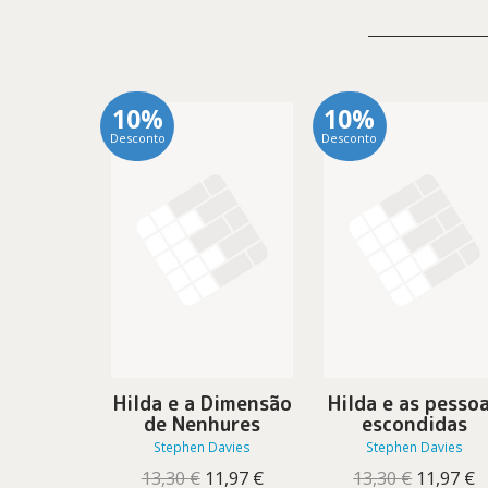
10%
10%
Desconto
Desconto
Hilda e a Dimensão
Hilda e as pesso
de Nenhures
escondidas
Stephen Davies
Stephen Davies
O
O
O
O
13,30
€
11,97
€
13,30
€
11,97
€