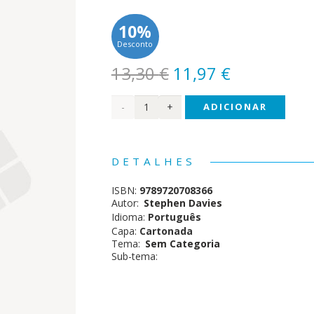
10%
Desconto
O
O
13,30
€
11,97
€
preço
preço
Quantidade
ADICIONAR
original
atual
era:
é:
de
13,30 €.
11,97 €.
Hilda
DETALHES
e o
ISBN:
9789720708366
grande
Autor:
Stephen Davies
Idioma:
Português
desfile
Capa:
Cartonada
Tema:
Sem Categoria
Sub-tema: