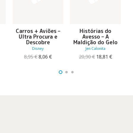
e
Carros + Aviões –
Histórias do
Ultra Procura e
Avesso – A
Descobre
Maldição do Gelo
Disney
Jen Calonita
O
reço
O
O
O
O
8,95
€
8,06
€
20,90
€
18,81
€
tual
preço
preço
preço
preço
:
original
atual
original
atual
5,26 €.
era:
é:
era:
é:
8,95 €.
8,06 €.
20,90 €.
18,81 €.