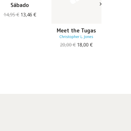
Sábado
O
O
14,95
€
13,46
€
preço
preço
original
atual
Meet the Tugas
Todos o
era:
é:
Des
14,95 €.
13,46 €.
Christopher L. Jones
Joh
O
O
20,00
€
18,00
€
preço
preço
19,99
original
atual
era:
é:
20,00 €.
18,00 €.