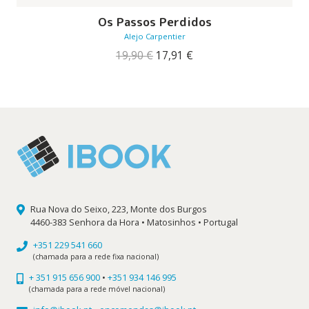
Os Passos Perdidos
Alejo Carpentier
O
O
19,90
€
17,91
€
preço
preço
original
atual
era:
é:
19,90 €.
17,91 €.
Rua Nova do Seixo, 223, Monte dos Burgos
4460-383 Senhora da Hora • Matosinhos • Portugal
+351 229 541 660
(chamada para a rede fixa nacional)
+ 351 915 656 900
•
+351 934 146 995
(chamada para a rede móvel nacional)