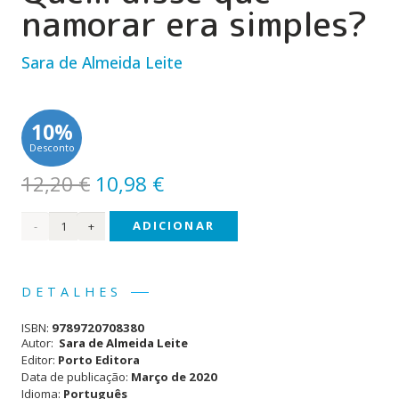
namorar era simples?
Sara de Almeida Leite
10%
Desconto
O
O
12,20
€
10,98
€
preço
preço
Quantidade
ADICIONAR
original
atual
era:
é:
de O
12,20 €.
10,98 €.
Mundo
DETALHES
da
ISBN:
9789720708380
Inês
Autor:
Sara de Almeida Leite
Editor:
Porto Editora
-
Data de publicação:
Março de 2020
Idioma:
Português
Quem