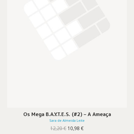
Os Mega B.A.Y.T.E.S. (#2) – A Ameaça
Sara de Almeida Leite
O
O
12,20
€
10,98
€
preço
preço