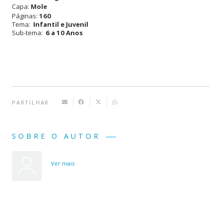
Capa:
Mole
disse
Páginas:
160
Tema:
Infantil e Juvenil
que
Sub-tema:
6 a 10 Anos
namorar
era
simples?
PARTILHAR:
SOBRE O AUTOR
Ver mais