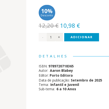
10%
Desconto
O
O
12,20
€
10,98
€
preço
preço
Quantidade
ADICIONAR
original
atual
era:
é:
de
12,20 €.
10,98 €.
Os
DETALHES
Mauzões
ISBN:
9789720718365
-
Autor:
Aaron Blabey
Editor:
Porto Editora
Episódio
Data de publicação:
Setembro de 2025
Tema:
Infantil e Juvenil
20
Sub-tema:
6 a 10 Anos