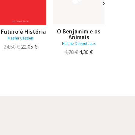
O Benjamim e os
A Filh
 Futuro é História
Animais
Sora
Masha Gessen
Helene Desputeaux
17,90
O
O
24,50
€
22,05
€
O
O
4,78
€
4,30
€
preço
preço
preço
preço
original
atual
original
atual
era:
é:
era:
é:
24,50 €.
22,05 €.
4,78 €.
4,30 €.