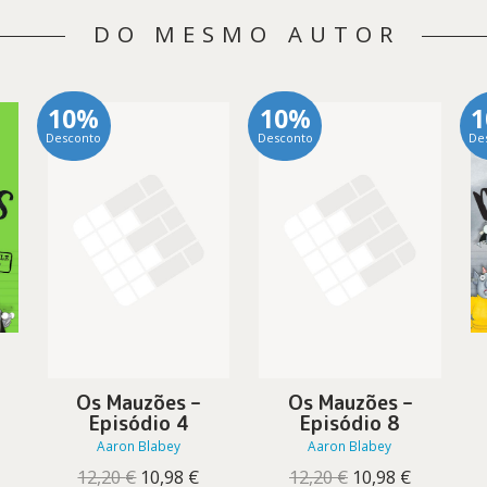
DO MESMO AUTOR
10%
10%
Desconto
Desconto
De
Os Mauzões –
Os Mauzões –
Episódio 4
Episódio 8
Aaron Blabey
Aaron Blabey
reço
tual
O
O
O
O
12,20
€
10,98
€
12,20
€
10,98
€