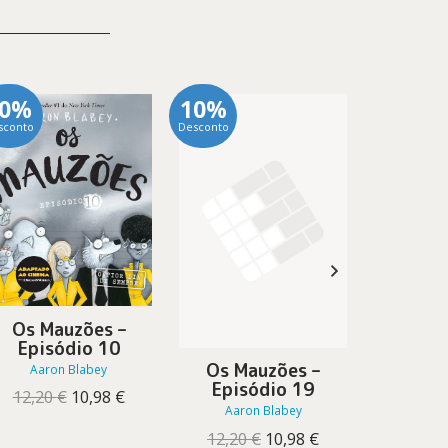
10%
10%
10%
sconto
Desconto
Desconto
Os Mauzões –
Episódio 10
Os Mauzões –
Os M
Aaron Blabey
Episódio 19
Epis
O
O
12,20
€
10,98
€
Aaron Blabey
Aaro
preço
preço
original
atual
O
O
12,20
€
10,98
€
12,20