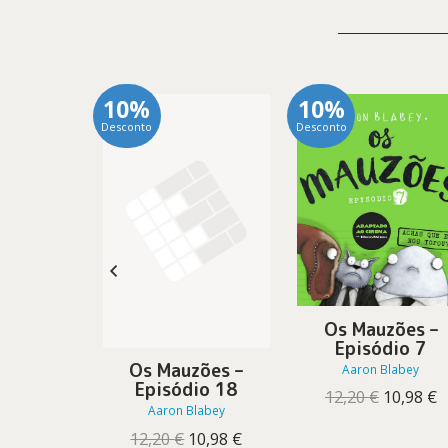
10%
10%
Desconto
Desconto
 Fuga –
Os Mauzões –
io 3 –
Episódio 7
das
Os Mauzões –
Aaron Blabey
didas
Episódio 18
O
O
12,20
€
10,98
€
labey
Aaron Blabey
preço
p
O
O
original
a
13,95
€
O
O
12,20
€
10,98
€