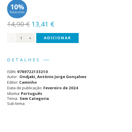
10%
Desconto
O
O
14,90
€
13,41
€
preço
preço
Quantidade
ADICIONAR
original
atual
era:
é:
de O
14,90 €.
13,41 €.
Tempo
DETALHES
de
ISBN:
9789722133210
Cão
Autor:
Ondjaki, António Jorge Gonçalves
Editor:
Caminho
Data de publicação:
Fevereiro de 2024
Idioma:
Português
Tema:
Sem Categoria
Sub-tema: