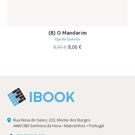
(B) O Mandarim
Eça de Queirós
O
O
8,95
€
8,06
€
preço
preço
original
atual
era:
é:
8,95 €.
8,06 €.
Rua Nova do Seixo, 223, Monte dos Burgos
4460-383 Senhora da Hora • Matosinhos • Portugal