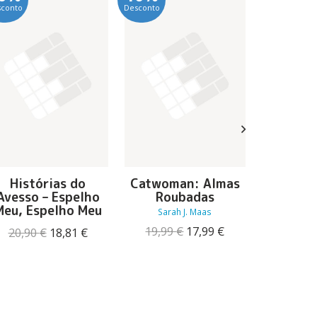
sconto
Desconto
Desconto
Histórias do
Catwoman: Almas
Os Por
Avesso – Espelho
Roubadas
Desco
Meu, Espelho Meu
Aust
Sarah J. Maas
O
O
19,99
€
17,99
€
O
O
20,90
€
18,81
€
19,00
preço
preço
preço
preço
original
atual
original
atual
era:
é:
era:
é:
19,99 €.
17,99 €.
20,90 €.
18,81 €.