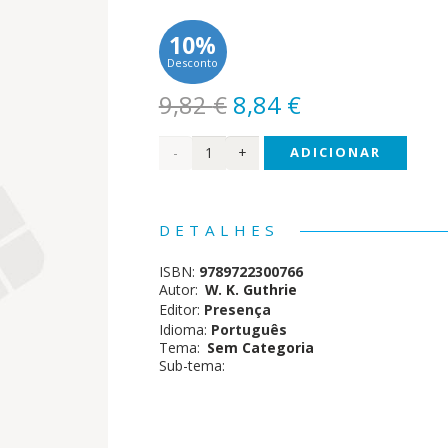
10%
Desconto
O
O
9,82
€
8,84
€
preço
preço
Quantidade
ADICIONAR
original
atual
era:
é:
de
9,82 €.
8,84 €.
Os
DETALHES
Filósofos
ISBN:
9789722300766
Gregos
Autor:
W. K. Guthrie
Editor:
Presença
Idioma:
Português
Tema:
Sem Categoria
Sub-tema: