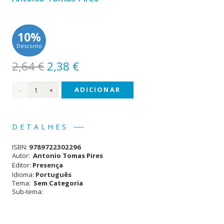
10%
Desconto
O
O
2,64
€
2,38
€
preço
preço
Quantidade
ADICIONAR
original
atual
era:
é:
de
2,64 €.
2,38 €.
Lendas
DETALHES
e
ISBN:
9789722302296
Romances
Autor:
Antonio Tomas Pires
Editor:
Presença
Idioma:
Português
Tema:
Sem Categoria
Sub-tema: