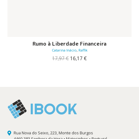
Rumo à Liberdade Financeira
Catarina Inácio
,
Raffik
O
O
17,97
€
16,17
€
preço
preço
original
atual
era:
é:
17,97 €.
16,17 €.
Rua Nova do Seixo, 223, Monte dos Burgos
4460-383 Senhora da Hora • Matosinhos • Portugal