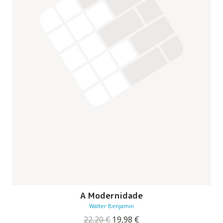
A Modernidade
Walter Benjamin
O
O
22,20
€
19,98
€