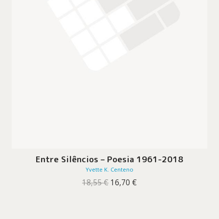
Entre Silêncios – Poesia 1961-2018
Yvette K. Centeno
O
O
18,55
€
16,70
€
preço
preço
original
atual
era:
é:
18,55 €.
16,70 €.