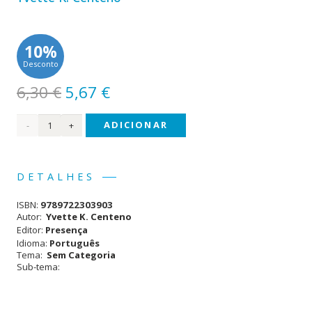
10%
Desconto
O
O
6,30
€
5,67
€
preço
preço
Quantidade
ADICIONAR
original
atual
era:
é:
de
6,30 €.
5,67 €.
Perto
DETALHES
da
ISBN:
9789722303903
Terra
Autor:
Yvette K. Centeno
Editor:
Presença
Idioma:
Português
Tema:
Sem Categoria
Sub-tema: