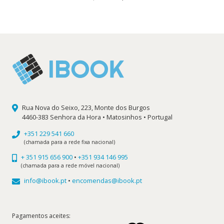
preço
preço
original
atual
era:
é:
22,20 €.
19,98 €.
Rua Nova do Seixo, 223, Monte dos Burgos
4460-383 Senhora da Hora • Matosinhos • Portugal
+351 229 541 660
(chamada para a rede fixa nacional)
+ 351 915 656 900
•
+351 934 146 995
(chamada para a rede móvel nacional)
info@ibook.pt
•
encomendas@ibook.pt
Pagamentos aceites: