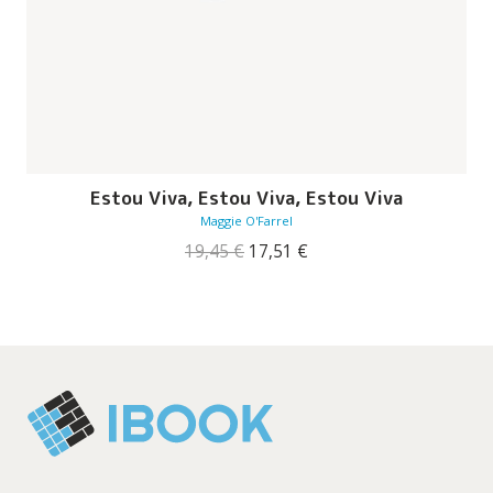
Estou Viva, Estou Viva, Estou Viva
Maggie O'Farrel
O
O
19,45
€
17,51
€
preço
preço
original
atual
era:
é:
19,45 €.
17,51 €.