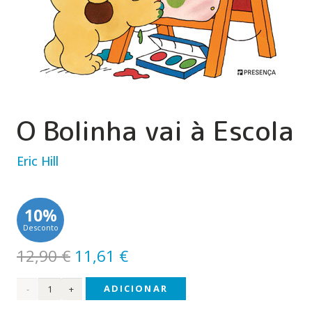
O Bolinha vai à Escola
Eric Hill
10%
Desconto
O
O
12,90
€
11,61
€
preço
preço
Quantidade
ADICIONAR
original
atual
de O