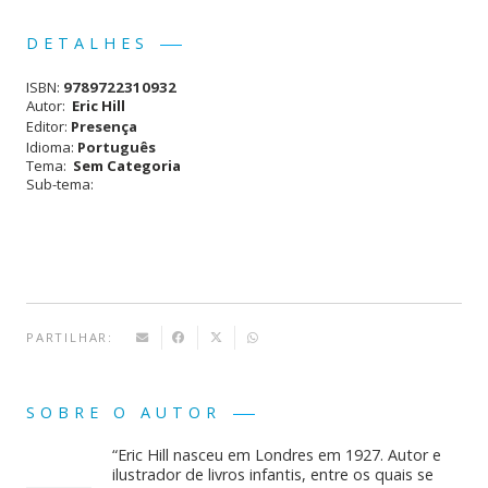
era:
é:
12,90 €.
11,61 €.
Bolinha
DETALHES
vai à
ISBN:
9789722310932
Escola
Autor:
Eric Hill
Editor:
Presença
Idioma:
Português
Tema:
Sem Categoria
Sub-tema:
PARTILHAR:
SOBRE O AUTOR
“Eric Hill nasceu em Londres em 1927. Autor e
ilustrador de livros infantis, entre os quais se