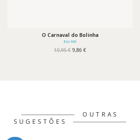
O Carnaval do Bolinha
Eric Hill
O
O
10,95
€
9,86
€
preço
preço
original
atual
era:
é:
10,95 €.
9,86 €.
OUTRAS
SUGESTÕES