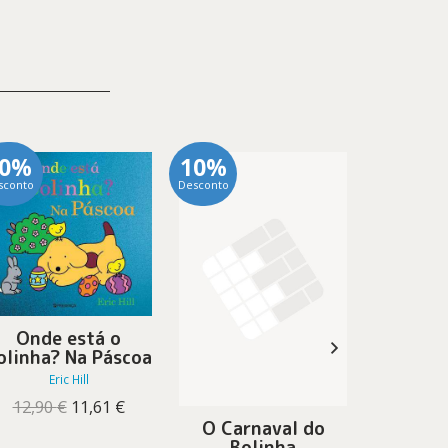
10%
10%
10%
sconto
Desconto
Desconto
Onde está o
Encontr
olinha? Na Páscoa
no
Eric Hill
Er
O
O
12,90
€
11,61
€
13,90
preço
preço
O Carnaval do
original
atual
Bolinha