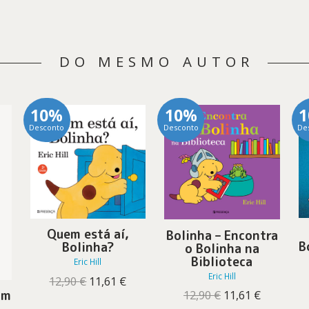
DO MESMO AUTOR
10%
10%
Desconto
Desconto
De
Quem está aí,
Bolinha – Encontra
B
Bolinha?
o Bolinha na
Biblioteca
Eric Hill
Eric Hill
O
O
12,90
€
11,61
€
preço
preço
om
O
O
12,90
€
11,61
€
original
atual
preço
preço