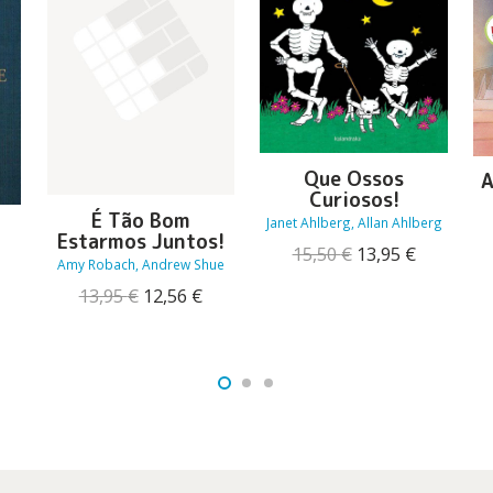
Que Ossos
A
Curiosos!
É Tão Bom
Janet Ahlberg, Allan Ahlberg
Estarmos Juntos!
O
O
15,50
€
13,95
€
Amy Robach, Andrew Shue
preço
preço
O
original
atual
O
O
13,95
€
12,56
€
reço
era:
é:
preço
preço
tual
15,50 €.
13,95 €.
original
atual
:
era:
é:
0,00 €.
13,95 €.
12,56 €.