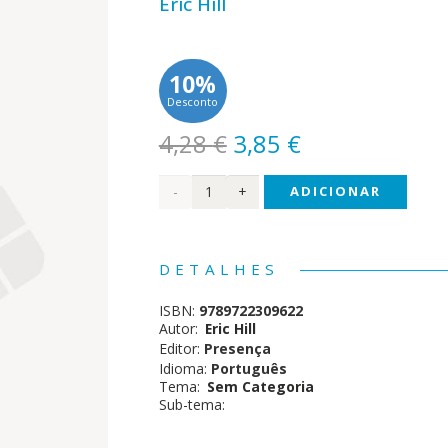
Eric Hill
10%
Desconto
O
O
4,28
€
3,85
€
preço
preço
Quantidade
ADICIONAR
original
atual
era:
é:
de O
4,28 €.
3,85 €.
Primeiro
DETALHES
Piquenique
ISBN:
9789722309622
do
Autor:
Eric Hill
Editor:
Presença
Bolinha
Idioma:
Português
Tema:
Sem Categoria
Sub-tema: