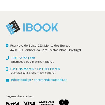
17,90 €.
16,11 €.
Rua Nova do Seixo, 223, Monte dos Burgos
4460-383 Senhora da Hora • Matosinhos • Portugal
+351 229 541 660
(chamada para a rede fixa nacional)
+ 351 915 656 900
•
+351 934 146 995
(chamada para a rede móvel nacional)
info@ibook.pt
•
encomendas@ibook.pt
Pagamentos aceites: