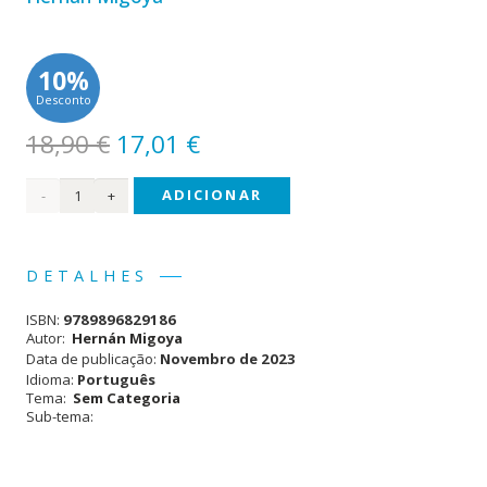
10%
Desconto
O
O
18,90
€
17,01
€
preço
preço
Quantidade
ADICIONAR
original
atual
era:
é:
de
18,90 €.
17,01 €.
Os
DETALHES
Mares
ISBN:
9789896829186
do
Autor:
Hernán Migoya
Data de publicação:
Novembro de 2023
Sul
Idioma:
Português
Tema:
Sem Categoria
Sub-tema: