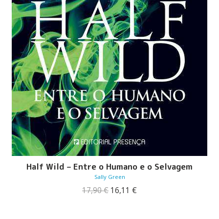
Half Wild – Entre o Humano e o Selvagem
Sally Green
O
O
17,90
€
16,11
€
preço
preço
original
atual
era:
é: