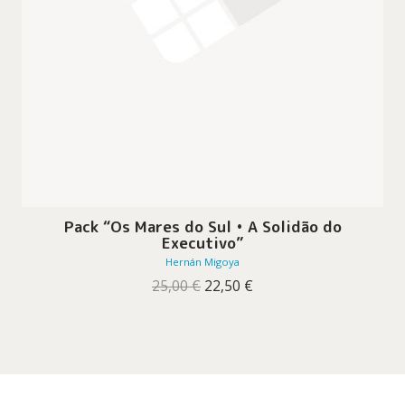
Pack “Os Mares do Sul • A Solidão do
Executivo”
Hernán Migoya
O
O
25,00
€
22,50
€
preço
preço
original
atual
era:
é:
25,00 €.
22,50 €.