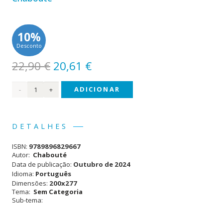
10%
Desconto
O
O
22,90
€
20,61
€
preço
preço
Quantidade
ADICIONAR
original
atual
era:
é:
de
22,90 €.
20,61 €.
Táxi
DETALHES
Amarelo
ISBN:
9789896829667
Autor:
Chabouté
Data de publicação:
Outubro de 2024
Idioma:
Português
Dimensões:
200x277
Tema:
Sem Categoria
Sub-tema: