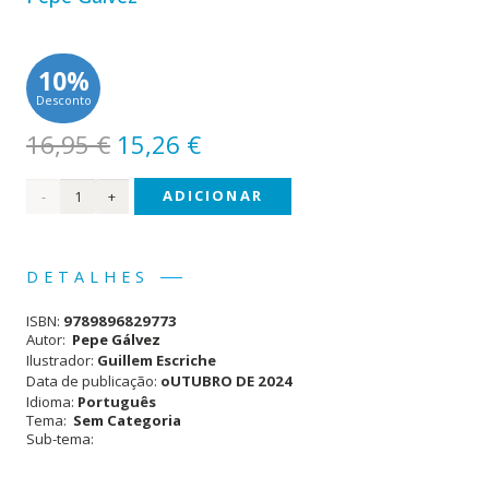
10%
Desconto
O
O
16,95
€
15,26
€
preço
preço
Quantidade
ADICIONAR
original
atual
era:
é:
de O
16,95 €.
15,26 €.
Jogo
DETALHES
da
ISBN:
9789896829773
Morte
Autor:
Pepe Gálvez
Ilustrador:
Guillem Escriche
Data de publicação:
oUTUBRO DE 2024
Idioma:
Português
Tema:
Sem Categoria
Sub-tema: