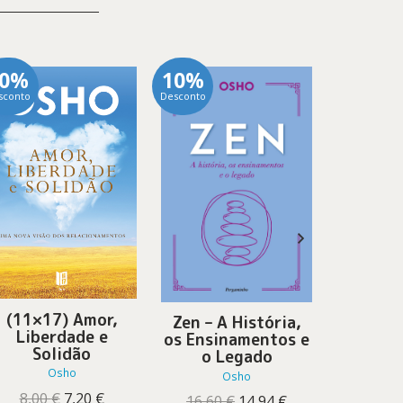
10%
10%
10%
sconto
Desconto
Desconto
A Cons
(11×17) Amor,
Zen – A História,
D
Liberdade e
os Ensinamentos e
Solidão
o Legado
Osho
19,90
Osho
O
O
8,00
€
7,20
€
O
O
16,60
€
14,94
€