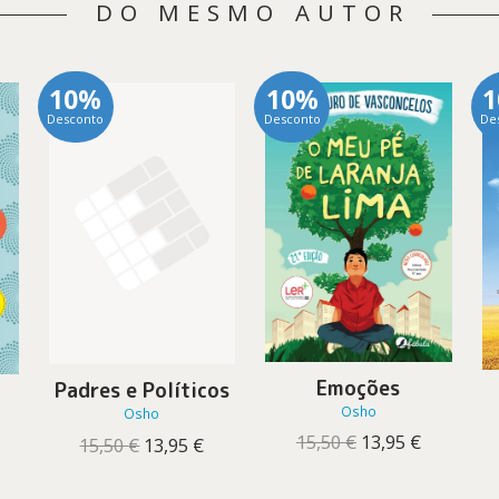
DO MESMO AUTOR
10%
10%
Desconto
Desconto
De
Emoções
Padres e Políticos
Osho
Osho
O
O
15,50
€
13,95
€
O
O
15,50
€
13,95
€
preço
preço
preço
preço
original
atual
original
atual
reço