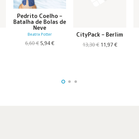
Pedrito Coelho –
Batalha de Bolas de
Neve
CityPack – Berlim
Beatrix Potter
O
O
6,60
€
5,94
€
O
O
13,30
€
11,97
€
preço
preço
O
preço
preço
original
atual
reço
original
atual
era:
é:
tual
era:
é:
6,60 €.
5,94 €.
:
13,30 €.
11,97 €.
2,41 €.