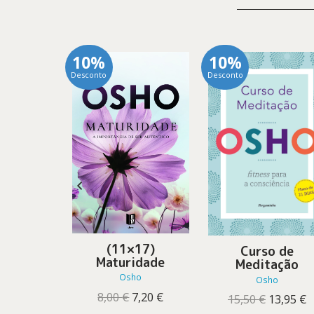
10%
10%
Desconto
Desconto
Muda
(11×17)
Curso de
Maturidade
o
Meditação
Osho
O
O
12,96
€
Osho
preço
preço
O
O
8,00
€
7,20
€
O
O
15,50
€
13,95
€
original
atual
preço
preço
preço
p