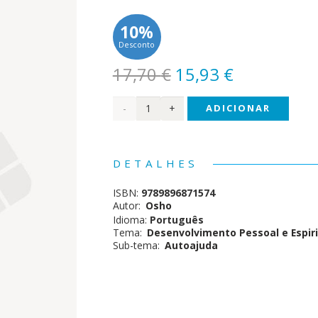
10%
Desconto
O
O
17,70
€
15,93
€
preço
preço
Quantidade
ADICIONAR
original
atual
era:
é:
de A
17,70 €.
15,93 €.
Magia
DETALHES
da
ISBN:
9789896871574
Autoestima
Autor:
Osho
Idioma:
Português
Tema:
Desenvolvimento Pessoal e Espiri
Sub-tema:
Autoajuda