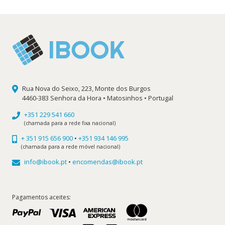
12,50 €.
11,25 €.
Rua Nova do Seixo, 223, Monte dos Burgos
4460-383 Senhora da Hora • Matosinhos • Portugal
+351 229 541 660
(chamada para a rede fixa nacional)
+ 351 915 656 900
•
+351 934 146 995
(chamada para a rede móvel nacional)
info@ibook.pt
•
encomendas@ibook.pt
Pagamentos aceites: