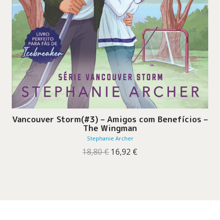
Vancouver Storm(#3) – Amigos com Benefícios –
The Wingman
Stephanie Archer
O
O
18,80
€
16,92
€
preço
preço
original
atual
era:
é:
18,80 €.
16,92 €.