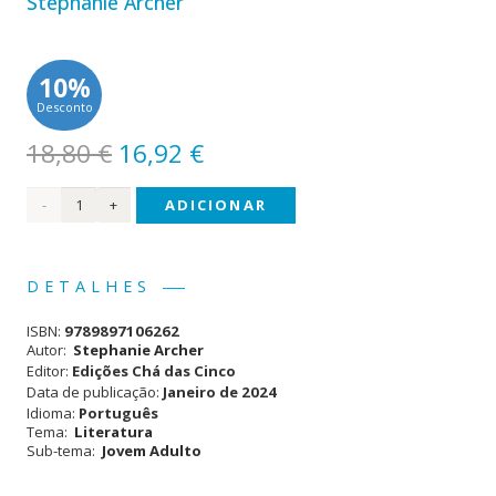
Stephanie Archer
10%
Desconto
O
O
18,80
€
16,92
€
preço
preço
Quantidade
ADICIONAR
original
atual
era:
é:
de
18,80 €.
16,92 €.
Atrás
DETALHES
das
ISBN:
9789897106262
Redes
Autor:
Stephanie Archer
Editor:
Edições Chá das Cinco
-
Data de publicação:
Janeiro de 2024
Idioma:
Português
Behind
Tema:
Literatura
Sub-tema:
Jovem Adulto
the
Net