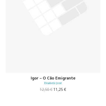
Igor – O Cão Emigrante
Elisabete José
O
O
12,50
€
11,25
€
preço
preço
original
atual
era:
é: