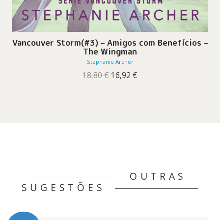
Vancouver Storm(#3) – Amigos com Benefícios –
The Wingman
Stephanie Archer
O
O
18,80
€
16,92
€
preço
preço
original
atual
era:
é:
18,80 €.
16,92 €.
OUTRAS
SUGESTÕES