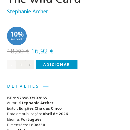
Stephanie Archer
10%
Desconto
O
O
18,80
€
16,92
€
preço
preço
Quantidade
ADICIONAR
original
atual
era:
é:
de
18,80 €.
16,92 €.
Vancouver
DETALHES
Storm
ISBN:
9789897107665
(#5) -
Autor:
Stephanie Archer
Editor:
Edições Chá das Cinco
Fora
Data de publicação:
Abril de 2026
Idioma:
Português
do
Dimensões:
160x230
Baralho