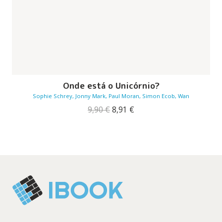
Onde está o Unicórnio?
Sophie Schrey, Jonny Mark, Paul Moran, Simon Ecob, Wan
O
O
9,90
€
8,91
€
preço
preço
original
atual
era:
é:
9,90 €.
8,91 €.