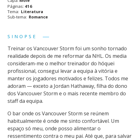
Capa:
Mole
Páginas:
416
- The
Tema:
Literatura
Sub-tema:
Romance
Wild
Card
SINOPSE
Treinar os Vancouver Storm foi um sonho tornado
realidade depois de me reformar da NHL. Os media
consideram-me o melhor treinador do hóquei
profissional, consegui levar a equipa à vitória e
manter os jogadores motivados e felizes. Todos me
adoram — exceto a Jordan Hathaway, filha do dono
dos Vancouver Storm e o mais recente membro do
staff da equipa.
O bar onde os Vancouver Storm se reúnem
habitualmente é onde me sinto confortável. Um
espaço só meu, onde posso alimentar o
ressentimento contra o meu pai. Até que, para salvar