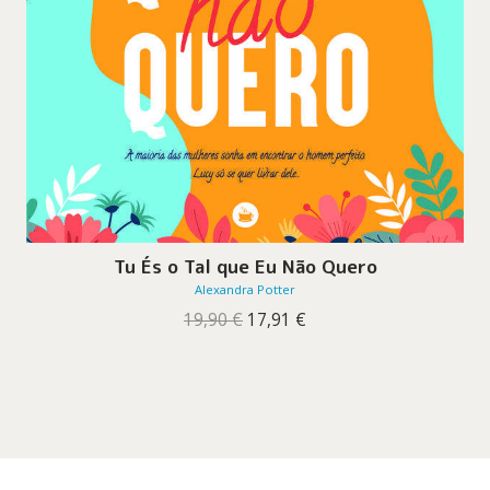
Tu És o Tal que Eu Não Quero
Alexandra Potter
O
O
19,90
€
17,91
€
preço
preço
original
atual
era:
é:
19,90 €.
17,91 €.