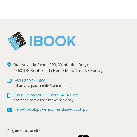
17,70 €.
15,93 €.
Rua Nova do Seixo, 223, Monte dos Burgos
4460-383 Senhora da Hora • Matosinhos • Portugal
+351 229 541 660
(chamada para a rede fixa nacional)
+ 351 915 656 900
•
+351 934 146 995
(chamada para a rede móvel nacional)
info@ibook.pt
•
encomendas@ibook.pt
Pagamentos aceites: