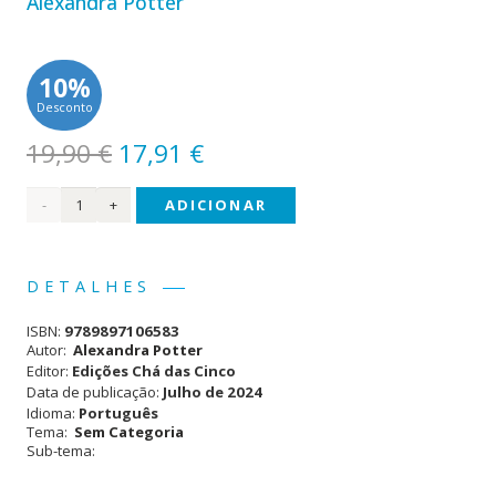
Alexandra Potter
10%
Desconto
O
O
19,90
€
17,91
€
preço
preço
Quantidade
ADICIONAR
original
atual
era:
é:
de
19,90 €.
17,91 €.
Um
DETALHES
Homem
ISBN:
9789897106583
Como
Autor:
Alexandra Potter
Editor:
Edições Chá das Cinco
o Sr.
Data de publicação:
Julho de 2024
Idioma:
Português
Darcy
Tema:
Sem Categoria
Sub-tema: