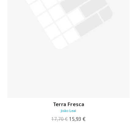
Terra Fresca
João Leal
O
O
17,70
€
15,93
€
preço
preço
original
atual
era:
é: