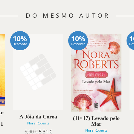
DO MESMO AUTOR
10%
10%
Desconto
Desconto
De
a:
A Jóia da Coroa
(11×17) Levado pelo
Nora Roberts
Mar
 I
Nora Roberts
O
O
5,90
€
5,31
€