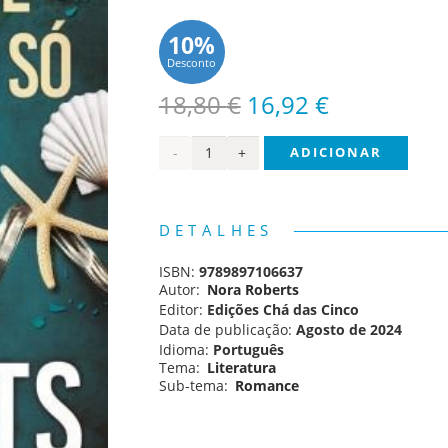
10%
Desconto
O
O
18,80
€
16,92
€
preço
preço
Quantidade
ADICIONAR
original
atual
era:
é:
de A
18,80 €.
16,92 €.
Felicidade
DETALHES
Nunca
ISBN:
9789897106637
Vem
Autor:
Nora Roberts
Editor:
Edições Chá das Cinco
Só
Data de publicação:
Agosto de 2024
Idioma:
Português
Tema:
Literatura
Sub-tema:
Romance