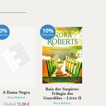
10%
10%
10%
sconto
Desconto
Desconto
Baía dos Suspiros:
A Dama Negra
Tempos 
Trilogia dos
Nora Roberts
Nora
Guardiões – Livro II
Nora Roberts
O
O
17,76
€
15,98
€
5,90