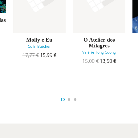
las
Molly e Eu
O Atelier dos
reço
Milagres
tual
Colin Butcher
:
Valérie Tong Cuong
O
O
17,77
€
15,99
€
1,97 €.
preço
preço
O
O
15,00
€
13,50
€
original
atual
preço
preço
era:
é:
original
atual
17,77 €.
15,99 €.
era:
é:
15,00 €.
13,50 €.