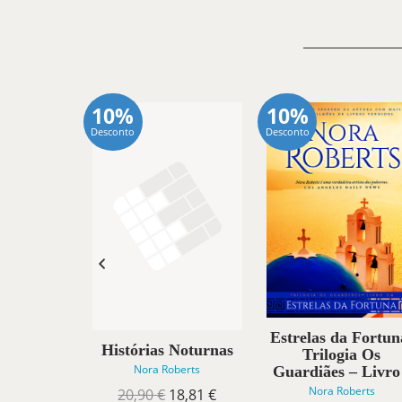
10%
10%
Desconto
Desconto
Estrelas da Fortun
ndas
Histórias Noturnas
Trilogia Os
idades
Nora Roberts
Guardiães – Livro
berts
Nora Roberts
O
O
20,90
€
18,81
€