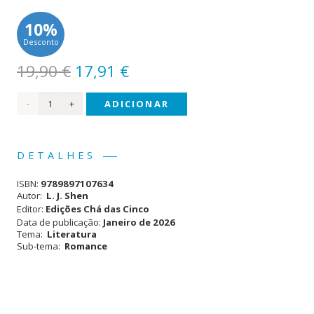
10%
Desconto
O
O
19,90
€
17,91
€
preço
preço
Quantidade
ADICIONAR
original
atual
era:
é:
de
19,90 €.
17,91 €.
Scandalous
DETALHES
(#3)
ISBN:
9789897107634
Autor:
L. J. Shen
Editor:
Edições Chá das Cinco
Data de publicação:
Janeiro de 2026
Tema:
Literatura
Sub-tema:
Romance