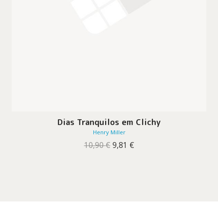
Dias Tranquilos em Clichy
Henry Miller
O
O
10,90
€
9,81
€
preço
preço
original
atual
era:
é:
10,90 €.
9,81 €.