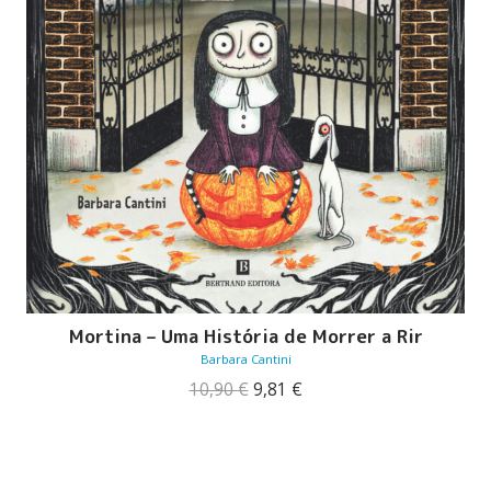
Mortina – Uma História de Morrer a Rir
Barbara Cantini
O
O
10,90
€
9,81
€
preço
preço
original
atual
era:
é:
10,90 €.
9,81 €.