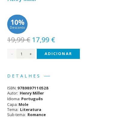
10%
Desconto
O
O
19,99
€
17,99
€
preço
preço
Quantidade
ADICIONAR
original
atual
era:
é:
de
19,99 €.
17,99 €.
Plexus
DETALHES
ISBN:
9789897110528
Autor:
Henry Miller
Idioma:
Português
Capa:
Mole
Tema:
Literatura
Sub-tema:
Romance