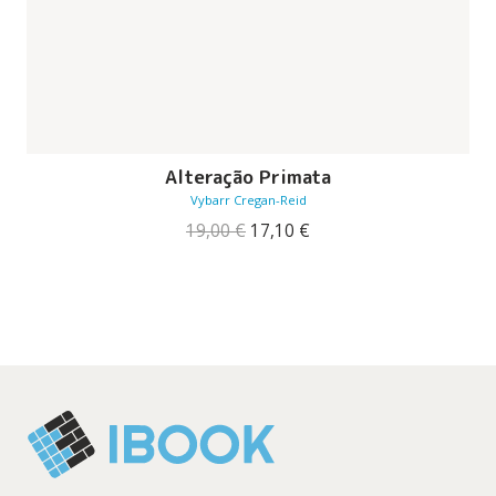
Alteração Primata
Vybarr Cregan-Reid
O
O
19,00
€
17,10
€
preço
preço
original
atual
era:
é:
19,00 €.
17,10 €.