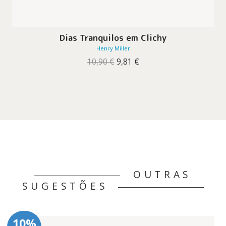
Dias Tranquilos em Clichy
Henry Miller
O
O
10,90
€
9,81
€
preço
preço
original
atual
era:
é:
10,90 €.
9,81 €.
OUTRAS
SUGESTÕES
10%