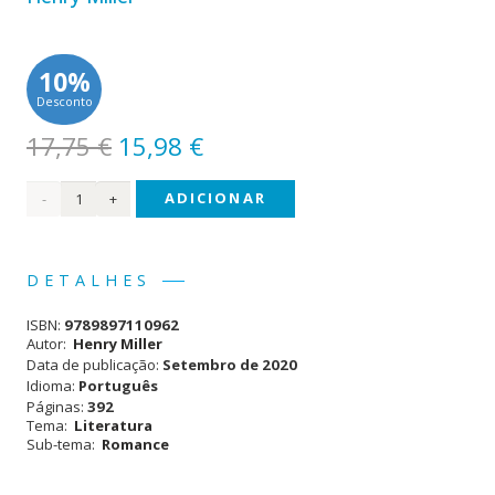
10%
Desconto
O
O
17,75
€
15,98
€
preço
preço
Quantidade
ADICIONAR
original
atual
era:
é:
de
17,75 €.
15,98 €.
Nexus
DETALHES
ISBN:
9789897110962
Autor:
Henry Miller
Data de publicação:
Setembro de 2020
Idioma:
Português
Páginas:
392
Tema:
Literatura
Sub-tema:
Romance