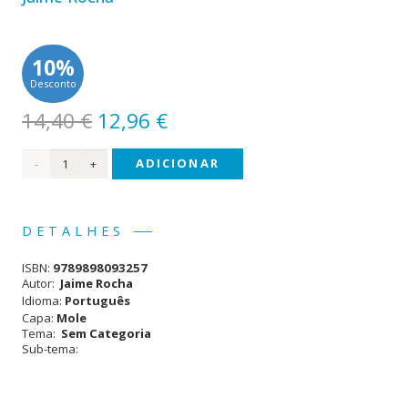
10%
Desconto
O
O
14,40
€
12,96
€
preço
preço
Quantidade
ADICIONAR
original
atual
era:
é:
de
14,40 €.
12,96 €.
Anotação
DETALHES
do
ISBN:
9789898093257
Mal
Autor:
Jaime Rocha
Idioma:
Português
Capa:
Mole
Tema:
Sem Categoria
Sub-tema: