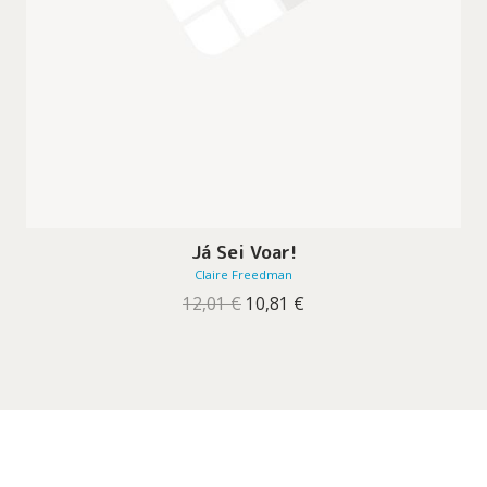
Já Sei Voar!
Claire Freedman
O
O
12,01
€
10,81
€
preço
preço
original
atual
era:
é:
12,01 €.
10,81 €.