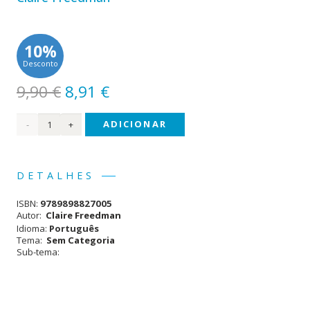
10%
Desconto
O
O
9,90
€
8,91
€
preço
preço
Quantidade
ADICIONAR
original
atual
era:
é:
de
9,90 €.
8,91 €.
Óscar
DETALHES
e
ISBN:
9789898827005
Faísca
Autor:
Claire Freedman
Idioma:
Português
Tema:
Sem Categoria
Sub-tema: