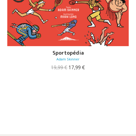
Sportopédia
Adam Skinner
O
O
19,99
€
17,99
€
preço
preço
original
atual
era:
é:
19,99 €.
17,99 €.