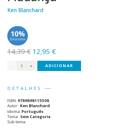
Ken Blanchard
10%
Desconto
O
O
14,39
€
12,95
€
preço
preço
Quantidade
ADICIONAR
original
atual
era:
é:
de
14,39 €.
12,95 €.
Quem
DETALHES
Matou
ISBN:
9789898115508
a
Autor:
Ken Blanchard
Idioma:
Português
Mudança
Tema:
Sem Categoria
Sub-tema: