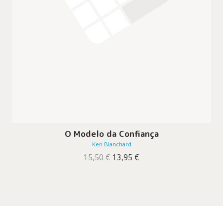
O Modelo da Confiança
Ken Blanchard
O
O
15,50
€
13,95
€
preço
preço
original
atual
era:
é:
15,50 €.
13,95 €.