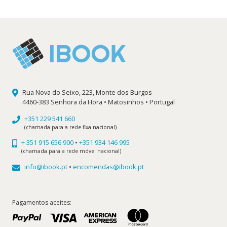
14,99 €.
13,49 €.
Rua Nova do Seixo, 223, Monte dos Burgos
4460-383 Senhora da Hora • Matosinhos • Portugal
+351 229 541 660
(chamada para a rede fixa nacional)
+ 351 915 656 900
•
+351 934 146 995
(chamada para a rede móvel nacional)
info@ibook.pt
•
encomendas@ibook.pt
Pagamentos aceites: