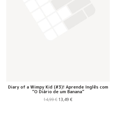
Diary of a Wimpy Kid (#3)! Aprende Inglês com
“O Diário de um Banana”
O
O
14,99
€
13,49
€
preço
preço
original
atual
era:
é: