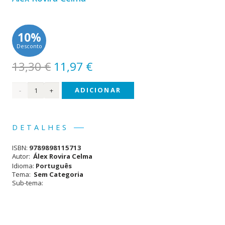
10%
Desconto
O
O
13,30
€
11,97
€
preço
preço
Quantidade
ADICIONAR
original
atual
era:
é:
de A
13,30 €.
11,97 €.
Boa
DETALHES
Sorte
ISBN:
9789898115713
Autor:
Álex Rovira Celma
Idioma:
Português
Tema:
Sem Categoria
Sub-tema: