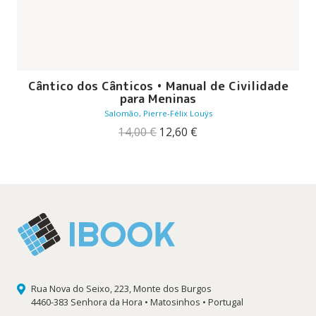
Cântico dos Cânticos • Manual de Civilidade
para Meninas
Salomão, Pierre-Félix Louÿs
O
O
14,00
€
12,60
€
preço
preço
original
atual
era:
é:
14,00 €.
12,60 €.
Rua Nova do Seixo, 223, Monte dos Burgos
4460-383 Senhora da Hora • Matosinhos • Portugal