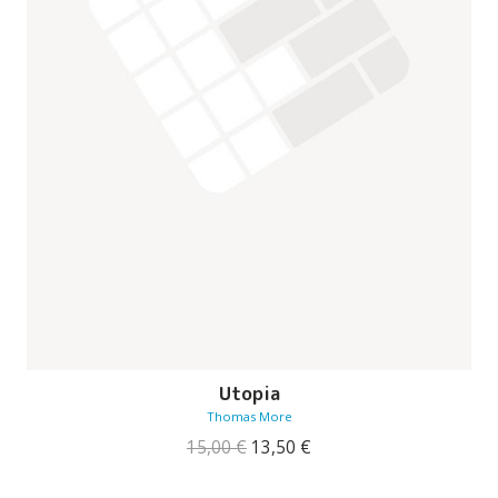
Utopia
Thomas More
O
O
15,00
€
13,50
€
preço
preço
original
atual