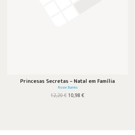
Princesas Secretas – Natal em Família
Rosie Banks
O
O
12,20
€
10,98
€
preço
preço
original
atual
era:
é:
12,20 €.
10,98 €.