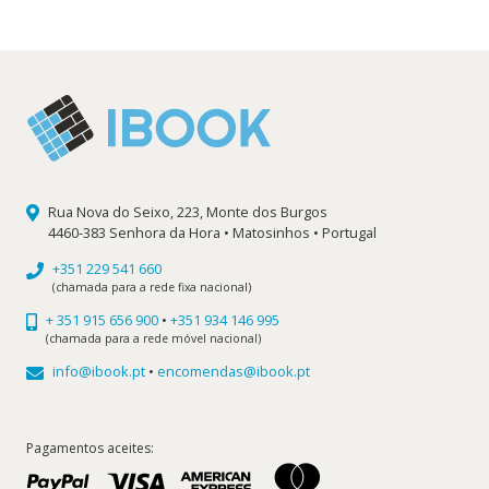
era:
é:
15,00 €.
13,50 €.
Rua Nova do Seixo, 223, Monte dos Burgos
4460-383 Senhora da Hora • Matosinhos • Portugal
+351 229 541 660
(chamada para a rede fixa nacional)
+ 351 915 656 900
•
+351 934 146 995
(chamada para a rede móvel nacional)
info@ibook.pt
•
encomendas@ibook.pt
Pagamentos aceites: