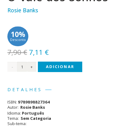
Rosie Banks
10%
Desconto
O
O
7,90
€
7,11
€
preço
preço
Quantidade
ADICIONAR
original
atual
era:
é:
de
7,90 €.
7,11 €.
Reino
DETALHES
Secreto
ISBN:
9789898827364
(#9) -
Autor:
Rosie Banks
Idioma:
Português
O
Tema:
Sem Categoria
Sub-tema:
Vale
dos