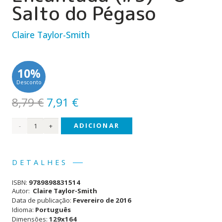
Salto do Pégaso
Claire Taylor-Smith
10%
Desconto
O
O
8,79
€
7,91
€
preço
preço
Quantidade
ADICIONAR
original
atual
era:
é:
de
8,79 €.
7,91 €.
Bia B
DETALHES
Veterinária
ISBN:
9789898831514
Encantada
Autor:
Claire Taylor-Smith
Data de publicação:
Fevereiro de 2016
(#5) -
Idioma:
Português
Dimensões:
129x164
O