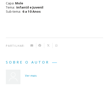
Capa:
Mole
Salto
Tema:
Infantil e Juvenil
Sub-tema:
6 a 10 Anos
do
Pégaso
PARTILHAR:
SOBRE O AUTOR
Ver mais