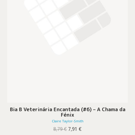
Bia B Veterinária Encantada (#6) – A Chama da
Fénix
Claire Taylor-Smith
O
O
8,79
€
7,91
€
preço
preço