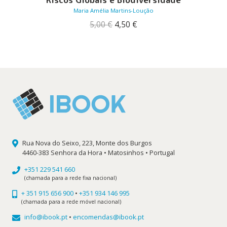
Maria Amélia Martins-Loução
O
O
5,00
€
4,50
€
preço
preço
original
atual
era:
é:
5,00 €.
4,50 €.
Rua Nova do Seixo, 223, Monte dos Burgos
4460-383 Senhora da Hora • Matosinhos • Portugal
+351 229 541 660
(chamada para a rede fixa nacional)
+ 351 915 656 900
•
+351 934 146 995
(chamada para a rede móvel nacional)
info@ibook.pt
•
encomendas@ibook.pt