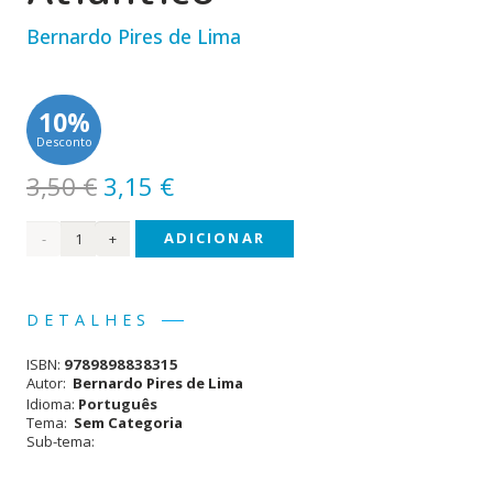
Bernardo Pires de Lima
10%
Desconto
O
O
3,50
€
3,15
€
preço
preço
Quantidade
ADICIONAR
original
atual
era:
é:
de
3,50 €.
3,15 €.
Portugal
DETALHES
e o
ISBN:
9789898838315
Atlântico
Autor:
Bernardo Pires de Lima
Idioma:
Português
Tema:
Sem Categoria
Sub-tema: