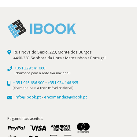
8,40 €.
7,56 €.
Rua Nova do Seixo, 223, Monte dos Burgos
4460-383 Senhora da Hora • Matosinhos • Portugal
+351 229 541 660
(chamada para a rede fixa nacional)
+ 351 915 656 900
•
+351 934 146 995
(chamada para a rede móvel nacional)
info@ibook.pt
•
encomendas@ibook.pt
Pagamentos aceites: