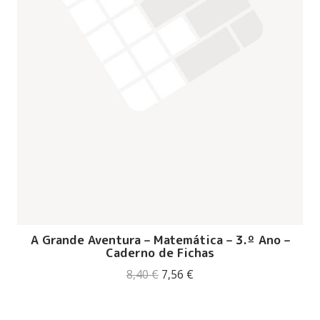
A Grande Aventura – Matemática – 3.º Ano –
Caderno de Fichas
O
O
8,40
€
7,56
€
preço
preço
original
atual
era:
é: