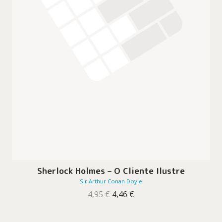
Sherlock Holmes – O Cliente Ilustre
Sir Arthur Conan Doyle
O
O
4,95
€
4,46
€
preço
preço
original
atual
era:
é: