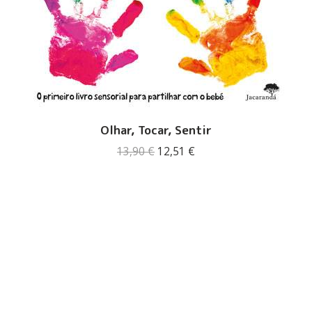
Olhar, Tocar, Sentir
O
O
13,90
€
12,51
€
preço
preço
original
atual
era:
é:
13,90 €.
12,51 €.