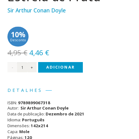
Sir Arthur Conan Doyle
10%
Desconto
O
O
4,95
€
4,46
€
preço
preço
Quantidade
ADICIONAR
original
atual
era:
é:
de
4,95 €.
4,46 €.
Sherlock
DETALHES
Holmes
ISBN:
9789899067318
- O
Autor:
Sir Arthur Conan Doyle
Data de publicação:
Dezembro de 2021
Estrela
Idioma:
Português
Dimensões:
142x214
de
Capa:
Mole
Prata
Páginas:
120