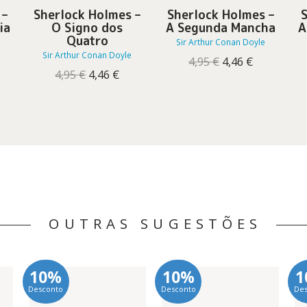
 –
Sherlock Holmes –
Sherlock Holmes –
S
ia
O Signo dos
A Segunda Mancha
A
Quatro
Sir Arthur Conan Doyle
Sir Arthur Conan Doyle
O
O
4,95
€
4,46
€
eço
O
O
preço
preço
4,95
€
4,46
€
ual
preço
preço
original
atual
original
atual
era:
é:
6 €.
era:
é:
4,95 €.
4,46 €.
4,95 €.
4,46 €.
OUTRAS SUGESTÕES
10%
10%
1
Desconto
Desconto
De