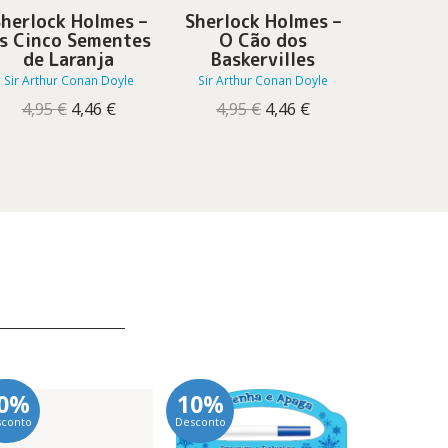
herlock Holmes –
Sherlock Holmes –
Sherloc
s Cinco Sementes
O Cão dos
O In
de Laranja
Baskervilles
G
Sir Arthur Conan Doyle
Sir Arthur Conan Doyle
Sir Arthu
O
O
O
O
4,95
€
4,46
€
4,95
€
4,46
€
4,95
preço
preço
preço
preço
original
atual
original
atual
era:
é:
era:
é:
4,95 €.
4,46 €.
4,95 €.
4,46 €.
0%
10%
10%
sconto
Desconto
Desconto