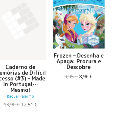
Frozen – Desenha e
Apaga: Procura e
Caderno de
O Tím
Descobre
emórias de Difícil
Mul
O
O
9,95
€
8,96
€
cesso (#3) – Made
Pe
preço
preço
In Portugal…
19,90
original
atual
Mesmo!
era:
é:
Raquel Palermo
9,95 €.
8,96 €.
O
O
13,90
€
12,51
€
preço
preço
original
atual
era:
é:
13,90 €.
12,51 €.