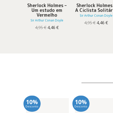
Holmes –
Sherlock Holmes –
Sherlock Holmes
do Leão
Um estudo em
A Ciclista Solitár
Vermelho
onan Doyle
Sir Arthur Conan Doyle
Sir Arthur Conan Doyle
O
O
O
O
4,46
€
4,95
€
4,46
€
preço
preço
O
O
preço
pr
4,95
€
4,46
€
original
atual
preço
preço
original
at
ra:
é:
original
atual
era:
é:
,95 €.
4,46 €.
era:
é:
4,95 €.
4,4
4,95 €.
4,46 €.
10%
10%
Desconto
Desconto