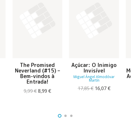
u
The Promised
Açúcar: O Inimigo
Neverland (#15) –
Invisível
M
Bem-vindos à
A
Miguel Ángel Almodóvar
Martín
Entrada!
O
O
O
17,85
€
16,07
€
reço
O
O
9,99
€
8,99
€
preço
preço
tual
preço
preço
original
atual
:
original
atual
era:
é:
2,51 €.
era:
é:
17,85 €.
16,07 €.
9,99 €.
8,99 €.