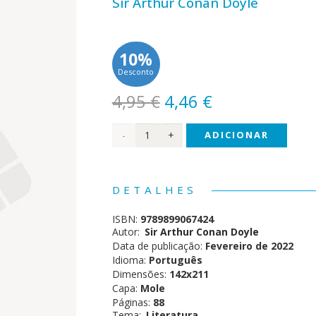
Sir Arthur Conan Doyle
10%
Desconto
O
O
4,95
€
4,46
€
preço
preço
Quantidade
ADICIONAR
original
atual
era:
é:
de
4,95 €.
4,46 €.
Sherlock
DETALHES
Holmes
ISBN:
9789899067424
- O
Autor:
Sir Arthur Conan Doyle
Data de publicação:
Fevereiro de 2022
Cliente
Idioma:
Português
Dimensões:
142x211
Ilustre
Capa:
Mole
Páginas:
88
Tema:
Literatura