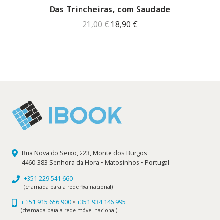
Das Trincheiras, com Saudade
O
O
21,00
€
18,90
€
preço
preço
original
atual
era:
é:
21,00 €.
18,90 €.
Rua Nova do Seixo, 223, Monte dos Burgos
4460-383 Senhora da Hora • Matosinhos • Portugal
+351 229 541 660
(chamada para a rede fixa nacional)
+ 351 915 656 900
•
+351 934 146 995
(chamada para a rede móvel nacional)