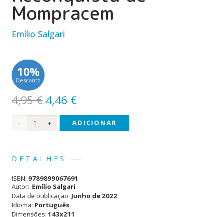
Mompracem
Emílio Salgari
10%
Desconto
O
O
4,95
€
4,46
€
preço
preço
Quantidade
ADICIONAR
original
atual
era:
é:
de
4,95 €.
4,46 €.
Sandokan
DETALHES
- A
ISBN:
9789899067691
Reconquista
Autor:
Emílio Salgari
Data de publicação:
Junho de 2022
de
Idioma:
Português
Dimensões:
143x211
Mompracem