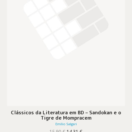
Clássicos da Literatura em BD – Sandokan e o
Tigre de Mompracem
Emílio Salgari
O
O
15,90
€
14,31
€