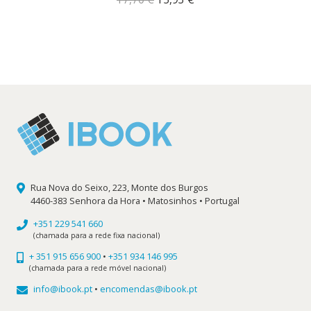
preço
preço
original
atual
era:
é:
17,70 €.
15,93 €.
Rua Nova do Seixo, 223, Monte dos Burgos
4460-383 Senhora da Hora • Matosinhos • Portugal
+351 229 541 660
(chamada para a rede fixa nacional)
+ 351 915 656 900
•
+351 934 146 995
(chamada para a rede móvel nacional)
info@ibook.pt
•
encomendas@ibook.pt