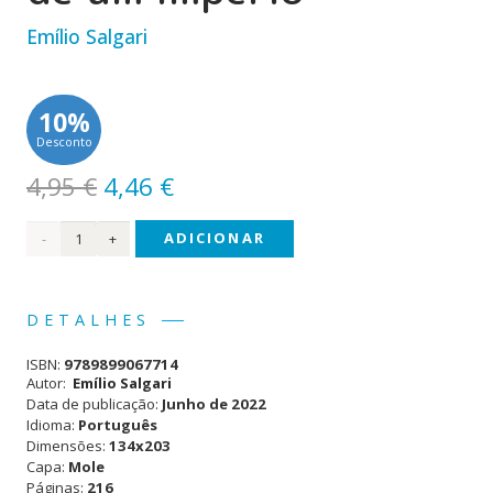
Emílio Salgari
10%
Desconto
O
O
4,95
€
4,46
€
preço
preço
Quantidade
ADICIONAR
original
atual
era:
é:
de
4,95 €.
4,46 €.
Sandokan
DETALHES
- A
ISBN:
9789899067714
Queda
Autor:
Emílio Salgari
Data de publicação:
Junho de 2022
de
Idioma:
Português
Dimensões:
134x203
um
Capa:
Mole
Império
Páginas:
216