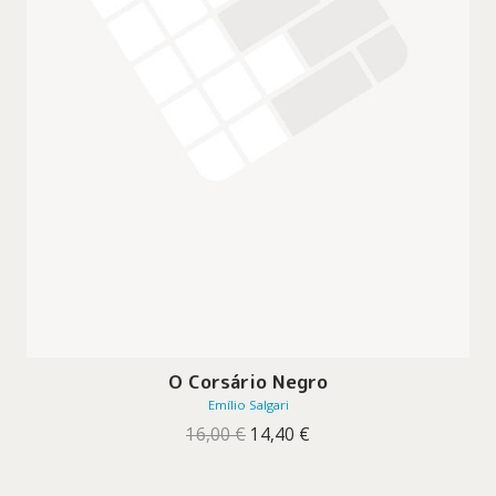
O Corsário Negro
Emílio Salgari
O
O
16,00
€
14,40
€
preço
preço
original
atual
era:
é: